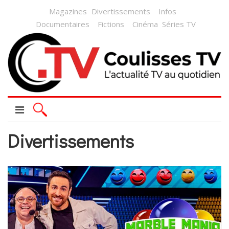
Magazines
Divertissements
Infos
Documentaires
Fictions
Cinéma
Séries TV
Divertissements