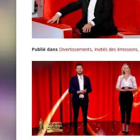
Publié dans
Divertissements
,
Invités des émissions
,