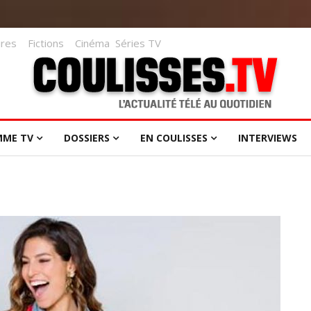
res
Fictions
Cinéma
Séries TV
MME TV
DOSSIERS
EN COULISSES
INTERVIEWS