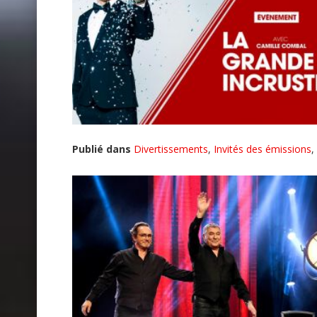
Publié dans
Divertissements
,
Invités des émissions
,