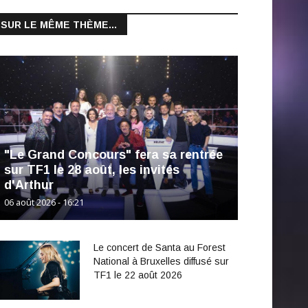
SUR LE MÊME THÈME...
"Le Grand Concours" fera sa rentrée
sur TF1 le 28 août, les invités
d'Arthur
06 août 2026 - 16:21
Le concert de Santa au Forest
National à Bruxelles diffusé sur
TF1 le 22 août 2026