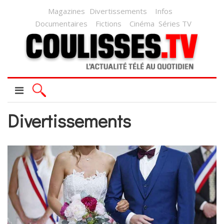
Magazines
Divertissements
Infos
Documentaires
Fictions
Cinéma
Séries TV
Divertissements