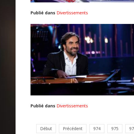
Publié dans
Divertissements
Publié dans
Divertissements
Début
Précédent
974
975
97