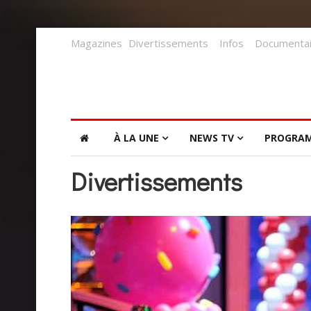
Magazines
Divertissements
Infos
Documentai
À LA UNE
NEWS TV
PROGRA
Divertissements