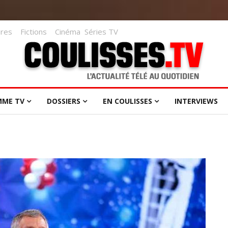
res
Fictions
Cinéma
Séries TV
MME TV
DOSSIERS
EN COULISSES
INTERVIEWS