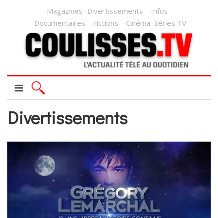
Magazines
Divertissements
Infos
Documentaires
Fictions
Cinéma
Séries TV
Divertissements