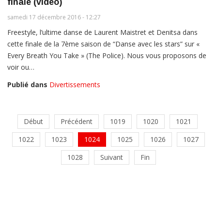
finale (vidéo)
samedi 17 décembre 2016 - 12:27
Freestyle, l’ultime danse de Laurent Maistret et Denitsa dans
cette finale de la 7ème saison de “Danse avec les stars” sur «
Every Breath You Take » (The Police). Nous vous proposons de
voir ou…
Publié dans
Divertissements
Début
Précédent
1019
1020
1021
1022
1023
1024
1025
1026
1027
1028
Suivant
Fin