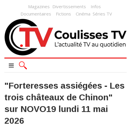
Magazines
Divertissements
Infos
Documentaires
Fictions
Cinéma
Séries TV
"Forteresses assiégées - Les
trois châteaux de Chinon"
sur NOVO19 lundi 11 mai
2026