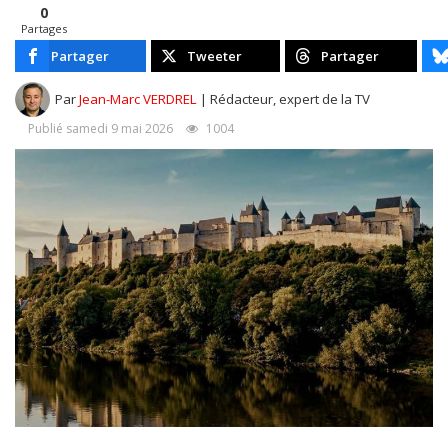
0
Partages
Partager
Tweeter
Partager
Par
Jean-Marc VERDREL
| Rédacteur, expert de la TV
Publié samedi 9 mai 2026
1004