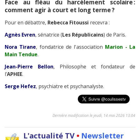
Face au fléau du harcèlement scolaire :
comment agir à court et long terme ?
Pour en débattre,
Rebecca Fitoussi
recevra :
Agnès Evren
, sénatrice (
Les Républicains
) de Paris.
Nora Tirane
, fondatrice de l'association
Marion - La
Main Tendue
.
Jean-Pierre Bellon
, Philosophe et fondateur de
l’
APHEE
.
Serge Hefez
, psychiatre et psychanalyste.
Dernière modification le jeudi, 14 mai 2026 13:04
L'actualité TV
•
Newsletter