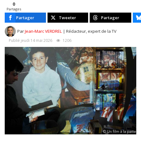
0
Partages
Partager
Tweeter
Partager
Par
Jean-Marc VERDREL
| Rédacteur, expert de la TV
Publié jeudi 14 mai 2026
1206