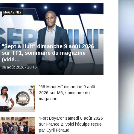
MAGAZINES
"Sept à Huit" dimanche 9 août 2026
sur TF1, sommaire du magazine
(vidé…
08 août 2026 - 20:16
"66 Minutes" dimanche 9 août
2026 sur M6, sommaire du
magazine
"Fort Boyard" samedi 8 août 2026
sur France 2, voici l'équipe reçue
par Cyril Féraud