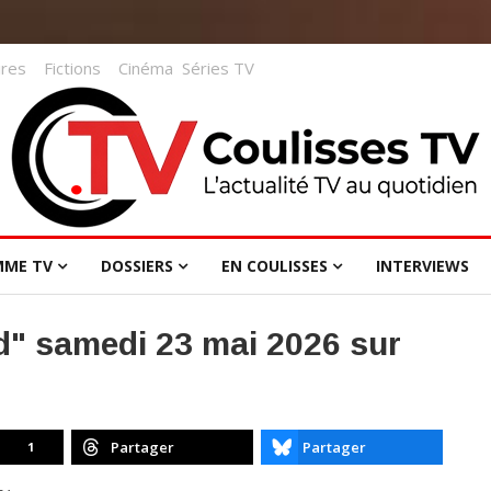
res
Fictions
Cinéma
Séries TV
MME TV
DOSSIERS
EN COULISSES
INTERVIEWS
d" samedi 23 mai 2026 sur
Partager
Partager
1