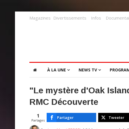
Magazines
Divertissements
Infos
Documentai
À LA UNE
NEWS TV
PROGRA
"Le mystère d'Oak Islan
RMC Découverte
1
Partager
Tweeter
Partages