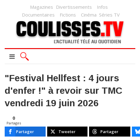
Magazines
Divertissements
Infos
Documentaires
Fictions
Cinéma
Séries TV
"Festival Hellfest : 4 jours
d'enfer !" à revoir sur TMC
vendredi 19 juin 2026
0
Partages
Partager
Tweeter
Partager