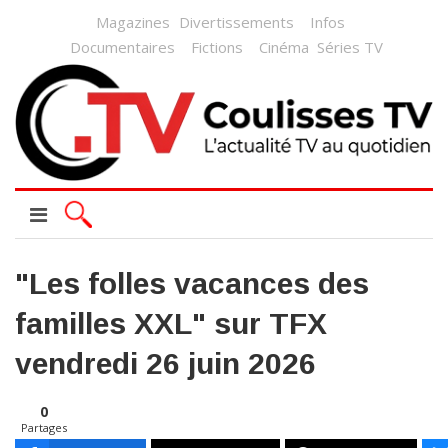
Magazines
Divertissements
Infos
Documentaires
Fictions
Cinéma
Séries TV
"Les folles vacances des
familles XXL" sur TFX
vendredi 26 juin 2026
0
Partages