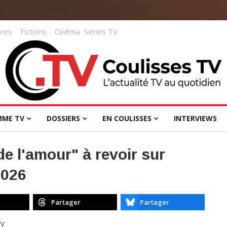
res
Fictions
Cinéma
Séries TV
MME TV
DOSSIERS
EN COULISSES
INTERVIEWS
de l'amour" à revoir sur
2026
Partager
Partager
TV