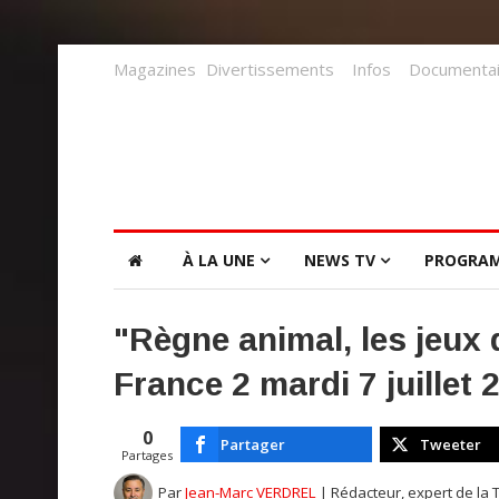
Magazines
Divertissements
Infos
Documentai
À LA UNE
NEWS TV
PROGRA
"Règne animal, les jeux 
France 2 mardi 7 juillet 
0
Partager
Tweeter
Partages
Par
Jean-Marc VERDREL
| Rédacteur, expert de la 