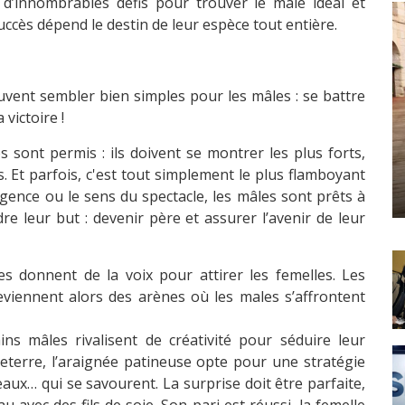
 d’innombrables défis pour trouver le mâle idéal et
uccès dépend le destin de leur espèce tout entière.
uvent sembler bien simples pour les mâles : se battre
victoire !
s sont permis : ils doivent se montrer les plus forts,
s. Et parfois, c'est tout simplement le plus flamboyant
lligence ou le sens du spectacle, les mâles sont prêts à
re leur but : devenir père et assurer l’avenir de leur
es donnent de la voix pour attirer les femelles. Les
eviennent alors des arènes où les males s’affrontent
ins mâles rivalisent de créativité pour séduire leur
eterre, l’araignée patineuse opte pour une stratégie
deaux… qui se savourent. La surprise doit être parfaite,