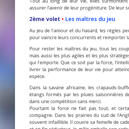
Tout au long de leur vie, elles surmontent
assurer l’avenir de leur progéniture. De leur s
2ème volet
•
Les maîtres du jeu
Au jeu de l'amour et du hasard, les règles pe
pour vaincre leurs concurrents et remporter la 
Pour rester les maîtres du jeu, tous les coup
mais aussi les plus agiles et les plus stratège
qui l'emporte. Que ce soit par la force, l’inte
livrer la performance de leur vie pour atteind
espèce.
Dans la savane africaine, les crapauds-buffl
étangs formés par les pluies saisonnières d
dans une compétition sans merci.
Pourtant la force ne fait pas tout, et certa
compagne. Dans les prairies du sud de l’Angl
souvent infaillible. Il couvre sa femelle de ca