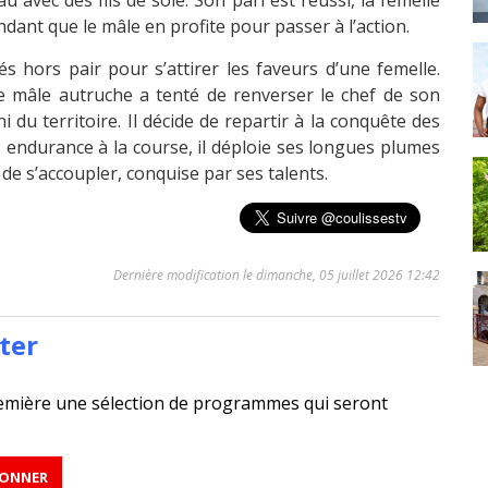
 avec des fils de soie. Son pari est réussi, la femelle
pendant que le mâle en profite pour passer à l’action.
s hors pair pour s’attirer les faveurs d’une femelle.
e mâle autruche a tenté de renverser le chef de son
i du territoire. Il décide de repartir à la conquête des
s endurance à la course, il déploie ses longues plumes
 de s’accoupler, conquise par ses talents.
Dernière modification le dimanche, 05 juillet 2026 12:42
ter
emière une sélection de programmes qui seront