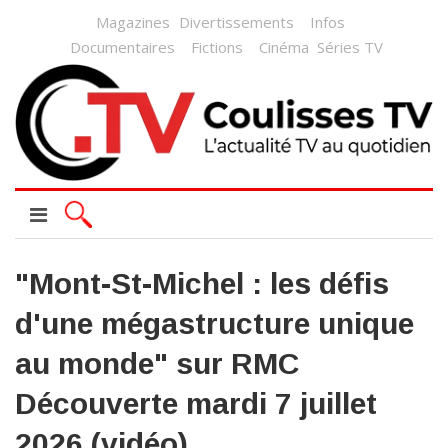
Magazines
Divertissements
Infos
Documentaires
Fictions
Cinéma
Séries TV
"Mont-St-Michel : les défis
d'une mégastructure unique
au monde" sur RMC
Découverte mardi 7 juillet
2026 (vidéo)