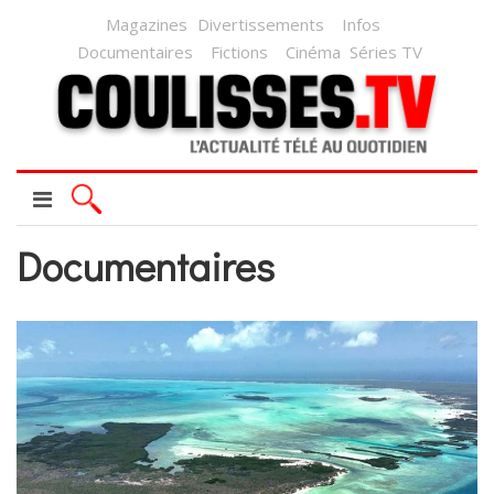
Magazines
Divertissements
Infos
Documentaires
Fictions
Cinéma
Séries TV
Documentaires