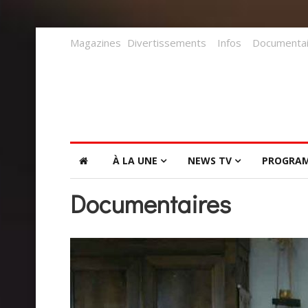
Magazines
Divertissements
Infos
Documentai
À LA UNE
NEWS TV
PROGRA
Documentaires