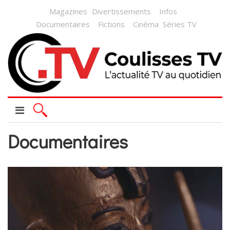
Magazines
Divertissements
Infos
Documentaires
Fictions
Cinéma
Séries TV
Documentaires