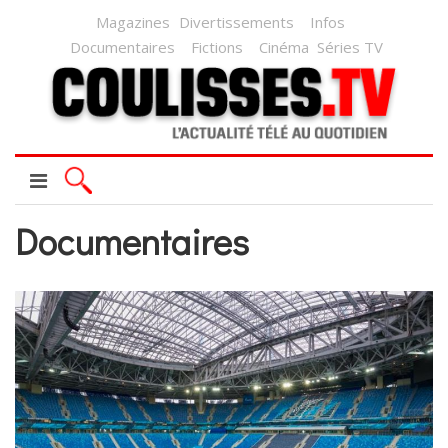
Magazines
Divertissements
Infos
Documentaires
Fictions
Cinéma
Séries TV
Documentaires