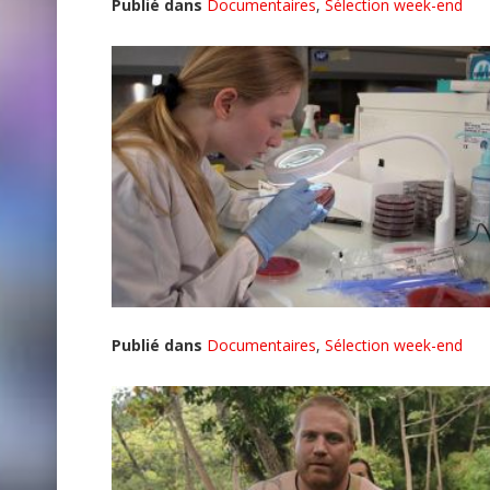
Publié dans
Documentaires
,
Sélection week-end
Publié dans
Documentaires
,
Sélection week-end