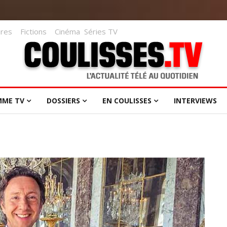
res
Fictions
Cinéma
Séries TV
MME TV
DOSSIERS
EN COULISSES
INTERVIEWS