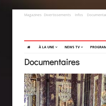
Magazines
Divertissements
Infos
Documentai
À LA UNE
NEWS TV
PROGRA
Documentaires