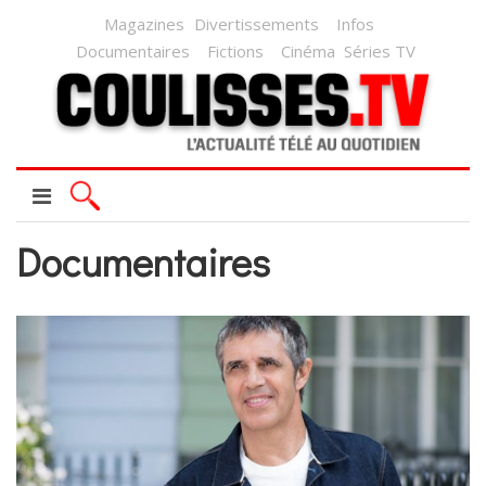
Magazines
Divertissements
Infos
Documentaires
Fictions
Cinéma
Séries TV
Documentaires