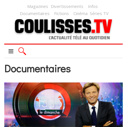
Magazines
Divertissements
Infos
Documentaires
Fictions
Cinéma
Séries TV
Documentaires