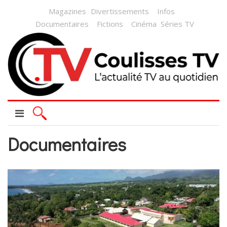
Magazines
Divertissements
Infos
Documentaires
Fictions
Cinéma
Séries TV
Documentaires