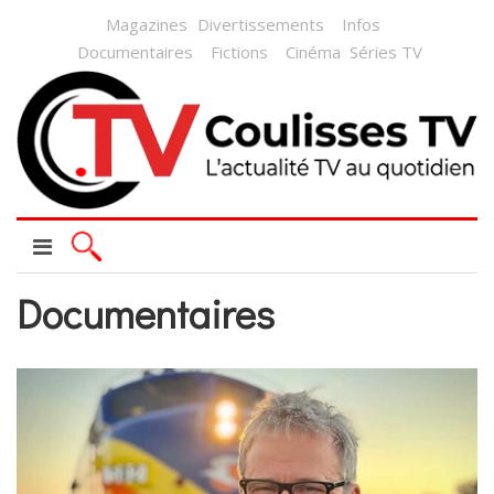
Magazines
Divertissements
Infos
Documentaires
Fictions
Cinéma
Séries TV
Documentaires