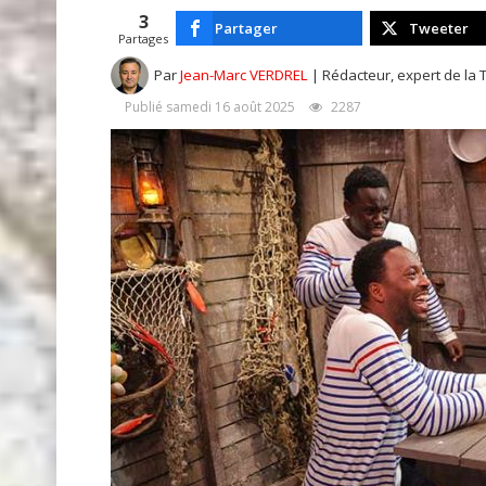
3
Partager
Tweeter
Partages
Par
Jean-Marc VERDREL
| Rédacteur, expert de la 
Publié samedi 16 août 2025
2287