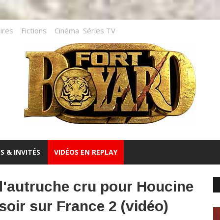
ires
Fictions
Cinéma
Séries TV
S & INVITÉS
VIDÉOS EN REPLAY
d'autruche cru pour Houcine
 soir sur France 2 (vidéo)