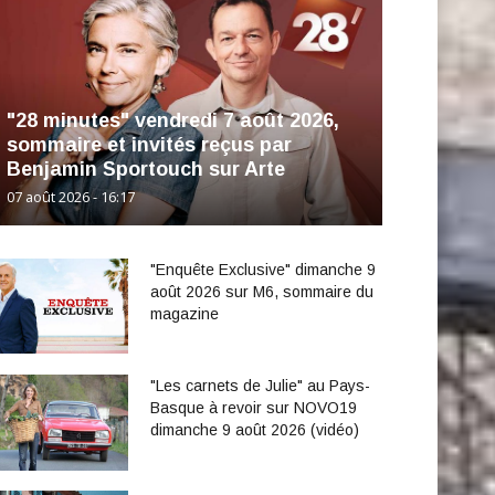
"28 minutes" vendredi 7 août 2026,
sommaire et invités reçus par
Benjamin Sportouch sur Arte
07 août 2026 - 16:17
"Enquête Exclusive" dimanche 9
août 2026 sur M6, sommaire du
magazine
"Les carnets de Julie" au Pays-
Basque à revoir sur NOVO19
dimanche 9 août 2026 (vidéo)