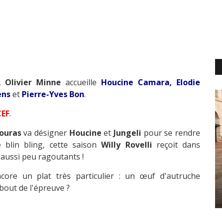
n,
Olivier Minne
accueille
Houcine Camara, Elodie
ens
et
Pierre-Yves Bon
.
EF
.
ouras
va désigner
Houcine
et
Jungeli
pour se rendre
le blin bling, cette saison
Willy Rovelli
reçoit dans
 aussi peu ragoutants !
ore un plat très particulier : un œuf d'autruche
 bout de l'épreuve ?