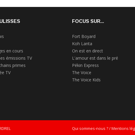
ULISSES
FOCUS SUR...
ws
Fort Boyard
Koh Lanta
es en cours
On est en direct
des émissions TV
L'amour est dans le pré
chains primes
Pékin Express
rée TV
The Voice
The Voice Kids
ERDREL
Qui sommes-nous ? / Mentions léga