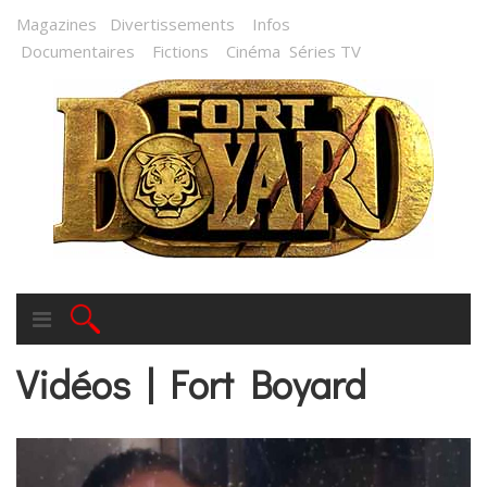
Magazines
Divertissements
Infos
Documentaires
Fictions
Cinéma
Séries TV
Vidéos | Fort Boyard