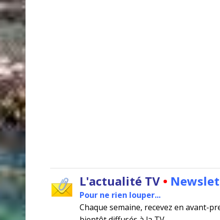
L'actualité TV
•
Newslet
Pour ne rien louper...
Chaque semaine, recevez en avant-pr
bientôt diffusés à la TV
.