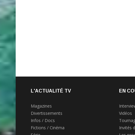
L'ACTUALITÉ TV
EN CO
Magazines
Intervie
Divertissements
Vidéos
Infos / Docs
Tournag
Fictions / Cinéma
Invités 
Série
Les pro