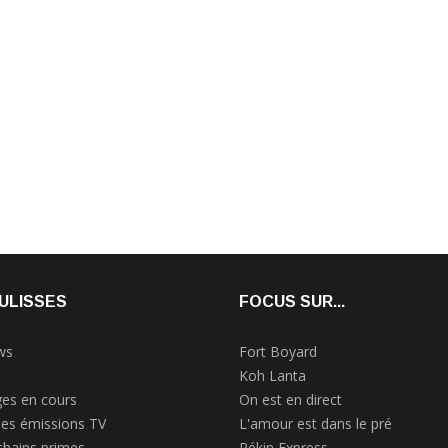
ULISSES
FOCUS SUR...
ws
Fort Boyard
Koh Lanta
es en cours
On est en direct
des émissions TV
L'amour est dans le pré
chains primes
Pékin Express