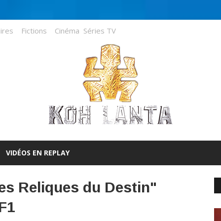
ires
Fictions
Cinéma
Séries TV
VIDÉOS EN REPLAY
Les Reliques du Destin"
TF1