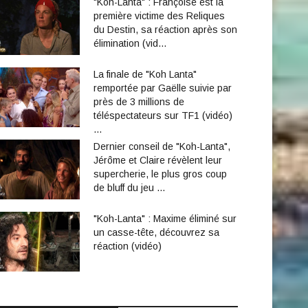
"Koh-Lanta" : Françoise est la
première victime des Reliques
du Destin, sa réaction après son
élimination (vid…
La finale de "Koh Lanta"
remportée par Gaëlle suivie par
près de 3 millions de
téléspectateurs sur TF1 (vidéo)
…
Dernier conseil de "Koh-Lanta",
Jérôme et Claire révèlent leur
supercherie, le plus gros coup
de bluff du jeu …
"Koh-Lanta" : Maxime éliminé sur
un casse-tête, découvrez sa
réaction (vidéo)