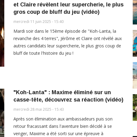
et Claire révèlent leur supercherie, le plus
gros coup de bluff du jeu (vidéo)
mercredi 11 juin 2025 - 15:40
Mardi soir dans le 15ème épisode de "Koh-Lanta, la
revanche des 4 terres", Jérôme et Claire ont révélé aux
autres candidats leur supercherie, le plus gros coup de
bluff de toute l'histoire du jeu !
"Koh-Lanta" : Maxime éliminé sur un
casse-tête, découvrez sa réaction (vidéo)
mercredi 28 mai 2025 - 15:43
Après son élimination aux ambassadeurs puis son
retour fracassant dans l'aventure bien décidé à se
venger, Maxime a été sorti sur une épreuve à