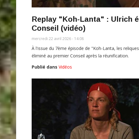
Replay "Koh-Lanta" : Ulrich él
Conseil (vidéo)
mercredi 22 avril 2026 - 14:08
À l'issue du 7ème épisode de "Koh-Lanta, les reliques d
éliminé au premier Conseil après la réunification.
Publié dans
Vidéos