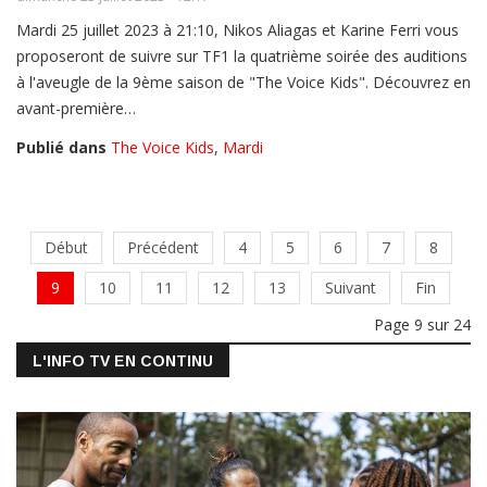
Mardi 25 juillet 2023 à 21:10, Nikos Aliagas et Karine Ferri vous
proposeront de suivre sur TF1 la quatrième soirée des auditions
à l'aveugle de la 9ème saison de "The Voice Kids". Découvrez en
avant-première…
Publié dans
The Voice Kids
,
Mardi
Début
Précédent
4
5
6
7
8
9
10
11
12
13
Suivant
Fin
Page 9 sur 24
L'INFO TV EN CONTINU