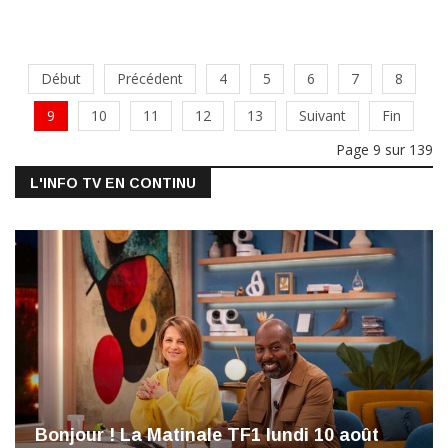
Début
Précédent
4
5
6
7
8
9
10
11
12
13
Suivant
Fin
Page 9 sur 139
L'INFO TV EN CONTINU
Bonjour ! La Matinale TF1 lundi 10 août