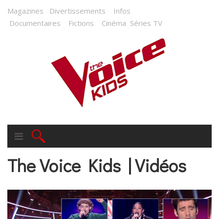
Magazines
Divertissements
Infos
Documentaires
Fictions
Cinéma
Séries TV
The Voice Kids | Vidéos