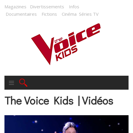
Magazines
Divertissements
Infos
Documentaires
Fictions
Cinéma
Séries TV
The Voice Kids | Vidéos