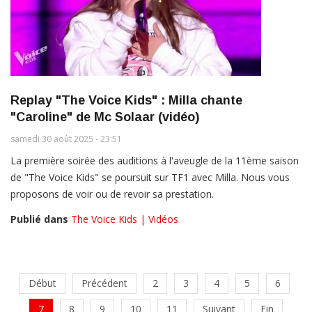
Replay "The Voice Kids" : Milla chante
"Caroline" de Mc Solaar (vidéo)
samedi 30 août 2025 - 23:51
La première soirée des auditions à l'aveugle de la 11ème saison
de "The Voice Kids" se poursuit sur TF1 avec Milla. Nous vous
proposons de voir ou de revoir sa prestation.
Publié dans
The Voice Kids | Vidéos
Début
Précédent
2
3
4
5
6
7
8
9
10
11
Suivant
Fin