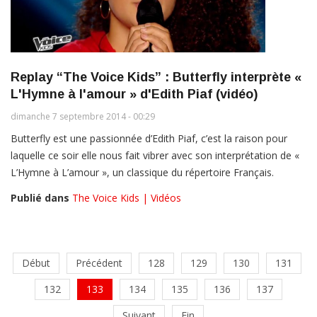
Replay “The Voice Kids” : Butterfly interprète «
L'Hymne à l'amour » d'Edith Piaf (vidéo)
dimanche 7 septembre 2014 - 00:29
Butterfly est une passionnée d’Edith Piaf, c’est la raison pour
laquelle ce soir elle nous fait vibrer avec son interprétation de «
L’Hymne à L’amour », un classique du répertoire Français.
Publié dans
The Voice Kids | Vidéos
Début
Précédent
128
129
130
131
132
133
134
135
136
137
Suivant
Fin