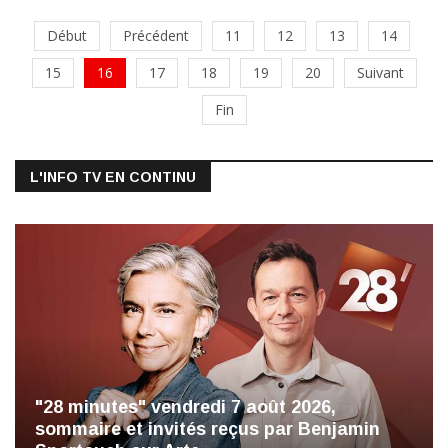
Début
Précédent
11
12
13
14
15
16
17
18
19
20
Suivant
Fin
L'INFO TV EN CONTINU
"28 minutes" vendredi 7 août 2026,
sommaire et invités reçus par Benjamin