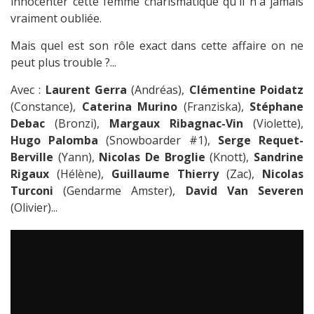
innocenter cette femme charismatique qu'il n'a jamais
vraiment oubliée.
Mais quel est son rôle exact dans cette affaire on ne
peut plus trouble ?...
Avec :
Laurent Gerra
(Andréas),
Clémentine Poidatz
(Constance),
Caterina Murino
(Franziska),
Stéphane
Debac
(Bronzi),
Margaux Ribagnac-Vin
(Violette),
Hugo Palomba
(Snowboarder #1),
Serge Requet-
Berville
(Yann),
Nicolas De Broglie
(Knott),
Sandrine
Rigaux
(Hélène),
Guillaume Thierry
(Zac),
Nicolas
Turconi
(Gendarme Amster),
David Van Severen
(Olivier)...