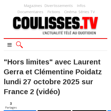
Magazines
Divertissements
Infos
Documentaires
Fictions
Cinéma
Séries TV
"Hors limites" avec Laurent
Gerra et Clémentine Poidatz
lundi 27 octobre 2025 sur
France 2 (vidéo)
3
Partages