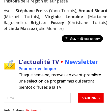
l’histoire de la région et leur passé.
Avec :
Stéphane Freiss
(Yann Tortois),
Arnaud Binard
(Mickaël Tortois),
Virginie Lemoine
(Marianne
Raguenelle),
Brigitte Fossey
(Christiane Tortois)
et
Linda Massoz
(Julie Monnier).
L'actualité TV
•
Newsletter
Pour ne rien louper...
Chaque semaine, recevez en avant-première
une sélection de programmes qui seront
bientôt diffusés à la TV
.
Publié dans
Fictions
,
Jeudi