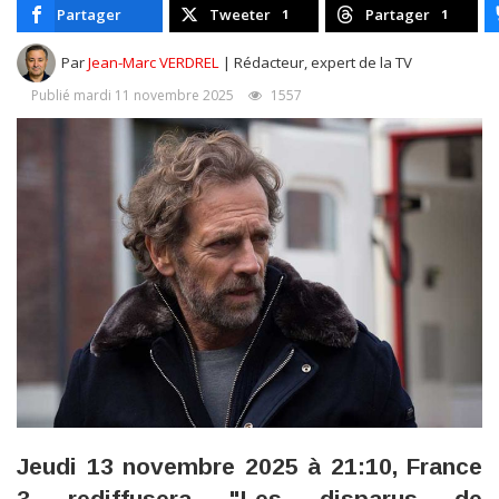
Partager
Tweeter
Partager
1
1
Par
Jean-Marc VERDREL
| Rédacteur, expert de la TV
Publié mardi 11 novembre 2025
1557
Jeudi 13 novembre 2025 à 21:10, France
3 rediffusera "Les disparus de