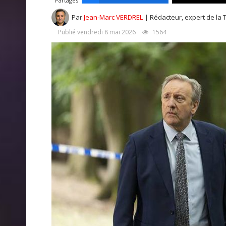
Partages
Par
Jean-Marc VERDREL
| Rédacteur, expert de la 
Publié vendredi 8 mai 2026
1564