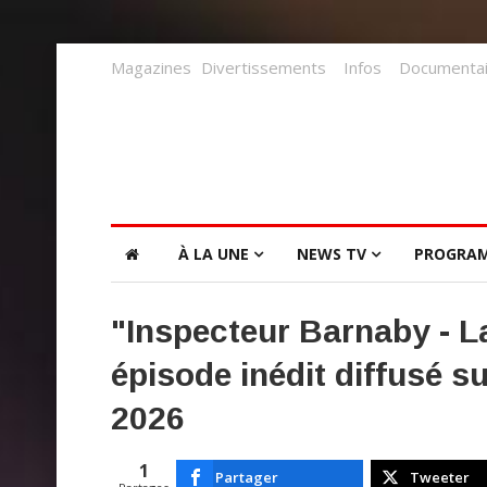
Magazines
Divertissements
Infos
Documentai
À LA UNE
NEWS TV
PROGRA
"Inspecteur Barnaby - La
épisode inédit diffusé 
2026
1
Partager
Tweeter