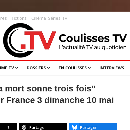
res
Fictions
Cinéma
Séries TV
MME TV
DOSSIERS
EN COULISSES
INTERVIEWS
 mort sonne trois fois"
sur France 3 dimanche 10 mai
Partager
Partager
1