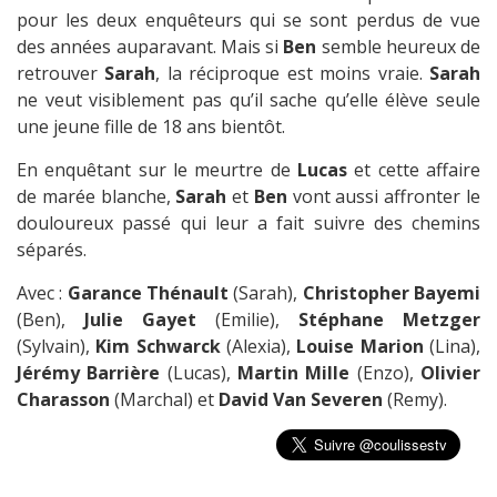
pour les deux enquêteurs qui se sont perdus de vue
des années auparavant. Mais si
Ben
semble heureux de
retrouver
Sarah
, la réciproque est moins vraie.
Sarah
ne veut visiblement pas qu’il sache qu’elle élève seule
une jeune fille de 18 ans bientôt.
En enquêtant sur le meurtre de
Lucas
et cette affaire
de marée blanche,
Sarah
et
Ben
vont aussi affronter le
douloureux passé qui leur a fait suivre des chemins
séparés.
Avec :
Garance Thénault
(Sarah),
Christopher Bayemi
(Ben),
Julie Gayet
(Emilie),
Stéphane Metzger
(Sylvain),
Kim Schwarck
(Alexia),
Louise Marion
(Lina),
Jérémy Barrière
(Lucas),
Martin Mille
(Enzo),
Olivier
Charasson
(Marchal) et
David Van Severen
(Remy).