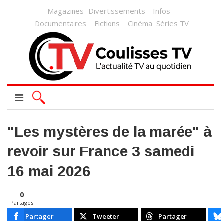
Magazines
Divertissements
Infos
Documentaires
Fictions
Cinéma
Séries TV
"Les mystères de la marée" à
revoir sur France 3 samedi
16 mai 2026
0
Partages
Partager
Tweeter
Partager