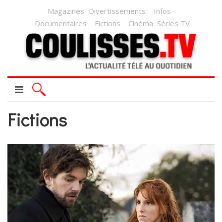
Magazines
Divertissements
Infos
Documentaires
Fictions
Cinéma
Séries TV
Fictions