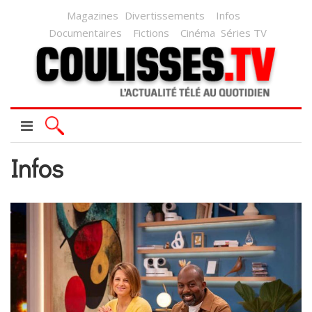
Magazines
Divertissements
Infos
Documentaires
Fictions
Cinéma
Séries TV
Infos