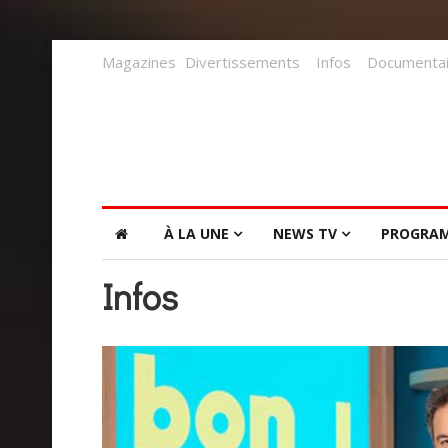
Magazines
Divertissements
Infos
Documentai
À LA UNE
NEWS TV
PROGRA
Infos