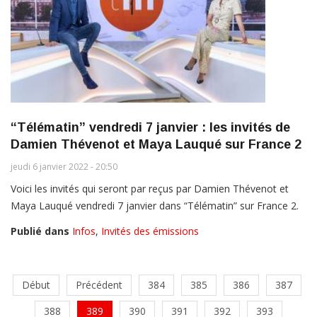
“Télématin” vendredi 7 janvier : les invités de
Damien Thévenot et Maya Lauqué sur France 2
jeudi 6 janvier 2022 - 20:50
Voici les invités qui seront par reçus par Damien Thévenot et
Maya Lauqué vendredi 7 janvier dans “Télématin” sur France 2.
Publié dans
Infos
,
Invités des émissions
Début
Précédent
384
385
386
387
388
389
390
391
392
393