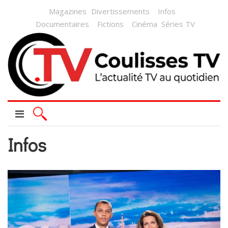
Magazines
Divertissements
Infos
Documentaires
Fictions
Cinéma
Séries TV
Infos