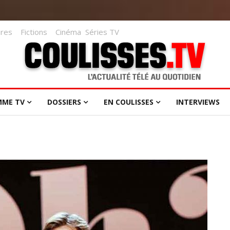
res
Fictions
Cinéma
Séries TV
MME TV
DOSSIERS
EN COULISSES
INTERVIEWS