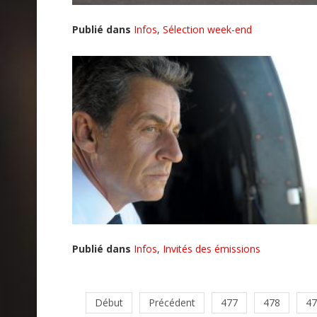
Publié dans
Infos
,
Sélection week-end
Publié dans
Infos
,
Invités des émissions
Début
Précédent
477
478
47