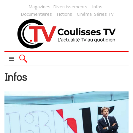
Magazines
Divertissements
Infos
Documentaires
Fictions
Cinéma
Séries TV
Infos