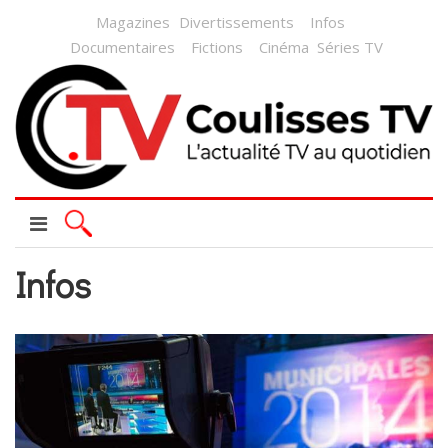
Magazines
Divertissements
Infos
Documentaires
Fictions
Cinéma
Séries TV
Infos