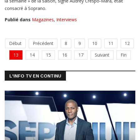
la semaine » de la saison, signé Audrey Crespo-Mara, était
consacré à Soprano.
Publié dans
Magazines
,
Interviews
Début
Précédent
8
9
10
11
12
13
14
15
16
17
Suivant
Fin
L'INFO TV EN CONTINU