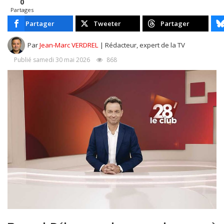
0
Partages
Partager
Tweeter
Partager
Par
Jean-Marc VERDREL
| Rédacteur, expert de la TV
Publié samedi 30 mai 2026
868