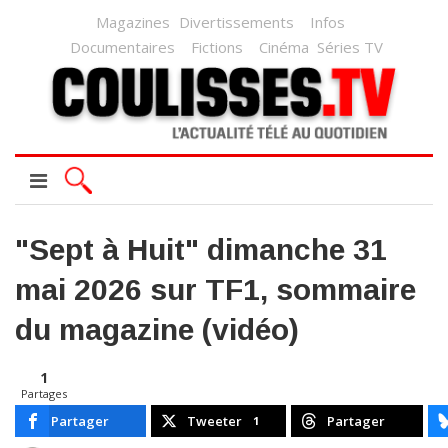
Magazines
Divertissements
Infos
Documentaires
Fictions
Cinéma
Séries TV
"Sept à Huit" dimanche 31
mai 2026 sur TF1, sommaire
du magazine (vidéo)
1
Partages
Partager
Tweeter
Partager
1