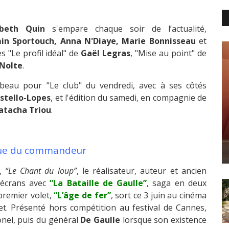
abeth Quin
s'empare chaque soir de l’actualité,
n Sportouch, Anna N'Diaye, Marie Bonnisseau
et
 "Le profil idéal" de
Gaël Legras
, "Mise au point" de
 Nolte
.
beau pour "Le club" du vendredi, avec à ses côtés
stello-Lopes
, et l'édition du samedi, en compagnie de
atacha Triou
.
tatue du commandeur
,
“Le Chant du loup”
, le réalisateur, auteur et ancien
s écrans avec
“La Bataille de Gaulle”
, saga en deux
 premier volet,
“L’âge de fer”
, sort ce 3 juin au cinéma
llet. Présenté hors compétition au festival de Cannes,
onel, puis du général
De Gaulle
lorsque son existence