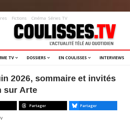
res
Fictions
Cinéma
Séries TV
MME TV
DOSSIERS
EN COULISSES
INTERVIEWS
uin 2026, sommaire et invités
 sur Arte
Partager
Partager
TV