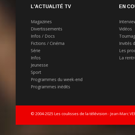
L'ACTUALITÉ TV
EN CO
Magazines
Intervie
Divertissements
Vidéos
Infos / Docs
Tournag
Fictions / Cinéma
Invités 
Série
Les pro
Infos
La rent
Jeunesse
Sport
Programmes du week-end
Programmes inédits
© 2004-2025 Les coulisses de la télévision -
Jean-Marc V