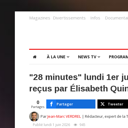
Magazines
Divertissements
Infos
Documentai
À LA UNE
NEWS TV
PROGRA
"28 minutes" lundi 1er j
reçus par Élisabeth Quin
0
Partager
Tweeter
Partages
Par
Jean-Marc VERDREL
| Rédacteur, expert de la 
Publié lundi 1 juin 2026
945