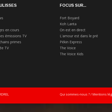
ULISSES
FOCUS SUR...
ws
Fort Boyard
Koh Lanta
es en cours
On est en direct
des émissions TV
L'amour est dans le pré
chains primes
Pékin Express
rée TV
The Voice
The Voice Kids
ERDREL
Qui sommes-nous ? / Mentions léga