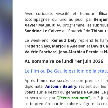
Avec curiosité, vivacité et humour,
Élis
accompagnée, du lundi au jeudi, par
Benjami
Xavier Mauduit
. Au programme, les rubriques
Sandrine Le Calvez
et "Entendu" de
Thibaut
Le week-end,
Renaud Dély
reprend le flam
Frédéric Says, Marjorie Adelson
et
David Ca
Valérie Brochard, Jean-Mathieu Pernin
et
N
Au sommaire ce lundi 1er juin 2026 :
Le film où De Gaulle est loin de la s
Après l’immense succès de son premier film
diplomate,
Antonin Baudry
, revient sur le
volets sur le destin du général
De Gaulle
. Le
et sera suivi par
“J’écris ton nom”
, le 3 jui
cette première partie explore la figure du col