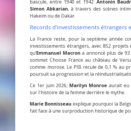
bascule, entre 1940 et 1942.
Antonin Baudr
Simon Abkarian
, à travers des scènes intim
Hakeim ou de Dakar.
Records d’investissements étrangers en
La France reste, pour la septième année cons
investissements étrangers, avec 852 projets 
qu’
Emmanuel Macron
a annoncé plus de 93 m
sommet Choose France au château de Versaill
comme morose. Le PIB recule de 0,1 % au premi
poursuit sa progression et la réindustrialisatio
Ce 1er juin 2026,
Marilyn Monroe
aurait eu 
sur l'histoire de la femme derrière le mythe.
Marie Bonnisseau
explique pourquoi la Belgi
fait face à une surproduction historique de p