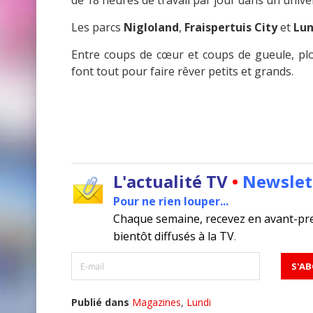
de 18 heures de travail par jour dans un uni
Les parcs
Nigloland
,
Fraispertuis City
et
Lu
Entre coups de cœur et coups de gueule, plo
font tout pour faire rêver petits et grands.
L'actualité TV
•
Newslet
Pour ne rien louper...
Chaque semaine, recevez en avant-pr
bientôt diffusés à la TV
.
Publié dans
Magazines
,
Lundi