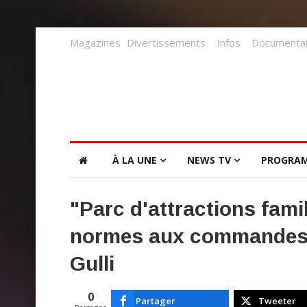
Magazines
Divertissements
Infos
Documentai
À LA UNE
NEWS TV
PROGRA
"Parc d'attractions famil
normes aux commandes" l
Gulli
0
Partager
Tweeter