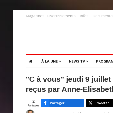
Magazines
Divertissements
Infos
Documentai
À LA UNE
NEWS TV
PROGRA
"C à vous" jeudi 9 juille
reçus par Anne-Elisabet
2
Partager
Tweeter
Partages