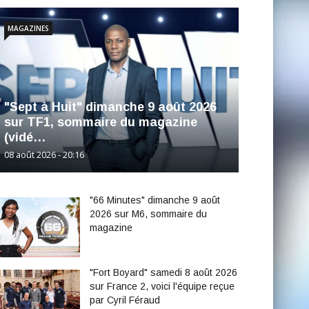
MAGAZINES
"Sept à Huit" dimanche 9 août 2026
sur TF1, sommaire du magazine
(vidé…
08 août 2026 - 20:16
"66 Minutes" dimanche 9 août
2026 sur M6, sommaire du
magazine
"Fort Boyard" samedi 8 août 2026
sur France 2, voici l'équipe reçue
par Cyril Féraud