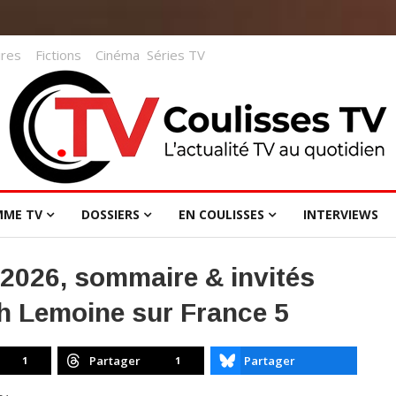
res
Fictions
Cinéma
Séries TV
MME TV
DOSSIERS
EN COULISSES
INTERVIEWS
t 2026, sommaire & invités
h Lemoine sur France 5
Partager
Partager
1
1