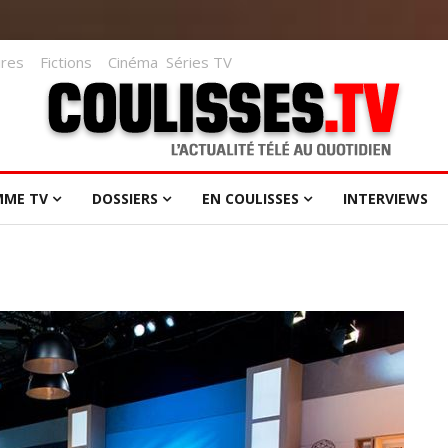
res
Fictions
Cinéma
Séries TV
MME TV
DOSSIERS
EN COULISSES
INTERVIEWS