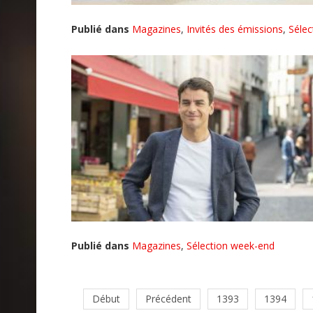
Publié dans
Magazines
,
Invités des émissions
,
Sélec
Publié dans
Magazines
,
Sélection week-end
Début
Précédent
1393
1394