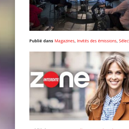
Publié dans
Magazines
,
Invités des émissions
,
Sélec