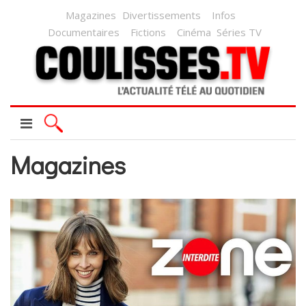
Magazines
Divertissements
Infos
Documentaires
Fictions
Cinéma
Séries TV
Magazines