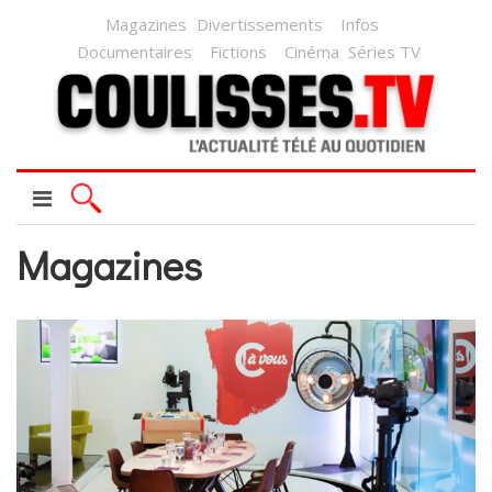
Magazines
Divertissements
Infos
Documentaires
Fictions
Cinéma
Séries TV
Magazines